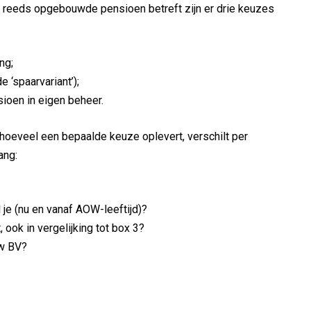
t reeds opgebouwde pensioen betreft zijn er drie keuzes
ng;
 ‘spaarvariant’);
oen in eigen beheer.
oeveel een bepaalde keuze oplevert, verschilt per
ang:
 je (nu en vanaf AOW-leeftijd)?
 ook in vergelijking tot box 3?
uw BV?