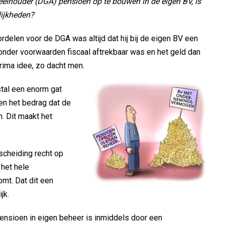
eelhouder (DGA) pensioen op te bouwen in de eigen BV, is
lijkheden?
rdelen voor de DGA was altijd dat hij bij de eigen BV een
der voorwaarden fiscaal aftrekbaar was en het geld dan
rima idee, zo dacht men.
stal een enorm gat
en het bedrag dat de
. Dit maakt het
scheiding recht op
 het hele
mt. Dat dit een
jk.
nsioen in eigen beheer is inmiddels door een