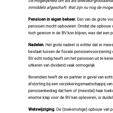
De mogelijkheid om als als directeur-grootaand
inmiddels afgeschaft. Wat zijn nu nog de moge
Pensioen in eigen beheer.
Een van de grote voo
pensioen mocht opbouwen. Omdat die opbouw on
toch gewoon in de BV kon blijven, was dat een p
Nadelen.
Het grote nadeel is echter dat er mee
bestaat tussen de fiscale pensioenvoorziening 
BV echt nodig heeft om het pensioen uit te keren
uitkeren van dividend vaak onmogelijk.
Bovendien heeft de ex-partner in geval van echt
afstorting bij een verzekeringsmaatschappij van
pensioenbedrag dat hem of (meestal) haar toeko
enorme klap voor de BV kan opleveren, is duideli
Wetswijziging.
De (toekomstige) opbouw van pe